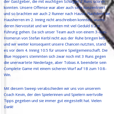
der Gastgeber, die mit wuchtigen Schlägen 2 Runs scoren
konnten. Unsere Offense war aber auch sehr konzentriert
und so brachten wir auch 2 Runner nach Hause. Nachdem die
Hausherren im 2. Inning nicht anschreiben konnten, wuchs
deren Nervosität und wir konnten mit viel Geduld 6:2 in
Führung gehen. Da sich unser Team auch von einem 3-Run-
Homerun von Stefan Kerbl nicht aus der Ruhe bringen ließ
und wir weiter konsequent unsere Chancen nutzten, stand
es vor dem 4. Inning 10:5 für unsere Spielgemeinschaft. Die
Blue Hoppers stemmten sich zwar noch mit 3 Runs gegen
die unerwartete Niederlage, aber Tobias A. beendete sein
Complete Game mit einem sicheren Wurf auf 1B zum 10:8-
Win.
Mit diesem Sweep verabschieden wir uns von unserem
Coach Kevin, der den Spielerinnen und Spielern wertvolle
Tipps gegeben und sie immer gut eingestellt hat. Vielen
Dank!