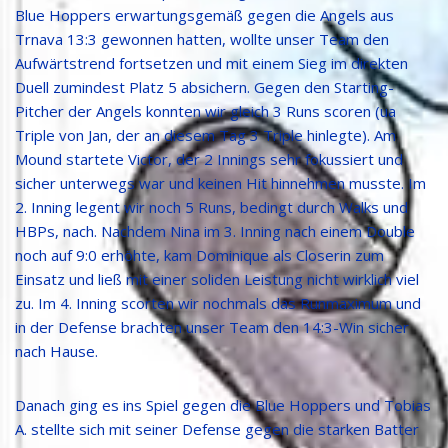
Blue Hoppers erwartungsgemäß gegen die Angels aus
Trnava 13:3 gewonnen hatten, wollte unser Team den
Aufwärtstrend fortsetzen und mit einem Sieg im direkten
Duell zumindest Platz 5 absichern. Gegen den Starting-
Pitcher der Angels konnten wir gleich 3 Runs scoren (ua
Triple von Jan, der an diesem Tag 3 Triple hinlegte). Am
Mound startete Victor, der 2 Innings sehr fokussiert und
sicher unterwegs war und keinen Hit hinnehmen musste. Im
2. Inning legent wir noch 5 Runs, bedingt durch Walks und
HBPs, nach. Nachdem Nina im 3. Inning nach einem Double
noch auf 9:0 erhöhte, kam Dominique als Closerin zum
Einsatz und ließ mit einer soliden Leistung nicht wirklich viel
zu. Im 4. Inning scorten wir nochmals das Runmaximum und
in der Defense brachten unser Team den 14:3-Win sicher
nach Hause.
Danach ging es ins Spiel gegen die Blue Hoppers und Tobias
A. stellte sich mit seiner Defense gegen die starken Batter