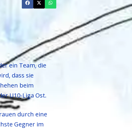
der ein Team, die
rd, dass sie
schehen beim
der U10-Liga Ost.
trauen durch eine
chste Gegner im