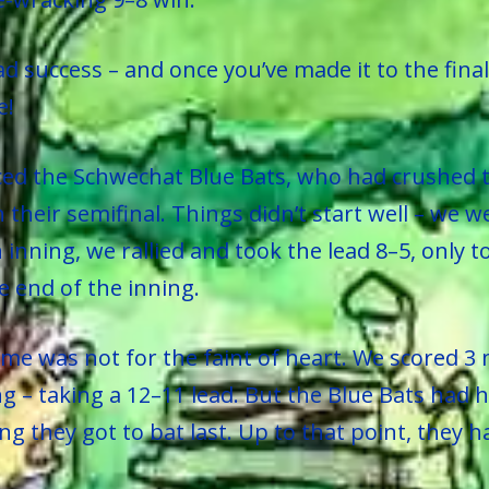
 success – and once you’ve made it to the finals
e!
faced the Schwechat Blue Bats, who had crushed 
their semifinal. Things didn’t start well – we 
 inning, we rallied and took the lead 8–5, only to
e end of the inning.
ame was not for the faint of heart. We scored 3
ng – taking a 12–11 lead. But the Blue Bats had 
 they got to bat last. Up to that point, they h