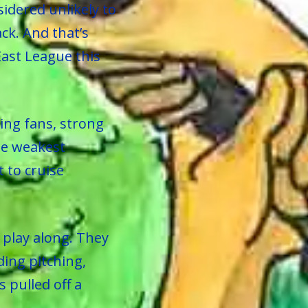
idered unlikely to
ck. And that’s
ast League this
ing fans, strong
he weakest
t to cruise
 play along. They
ing pitching,
 pulled off a