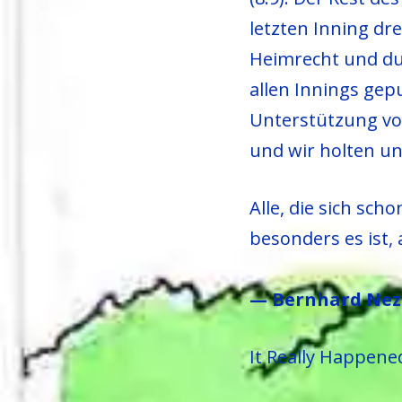
letzten Inning dr
Heimrecht und dur
allen Innings gep
Unterstützung vo
und wir holten un
Alle, die sich sc
besonders es ist,
— Bernhard Nez
It Really Happene