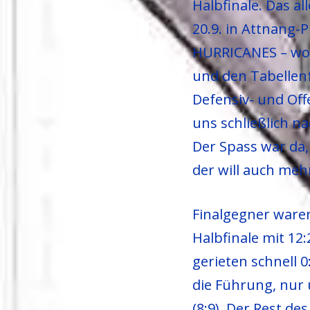
Halbfinale. Das a
20.9. in Attnang-
HURRICANES – woll
und den Tabellen
Defensiv- und Of
uns schließlich n
Der Spass war da, 
der will auch meh
Finalgegner waren
Halbfinale mit 12:
gerieten schnell 0
die Führung, nur
(8:9). Der Rest de