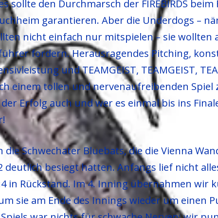
lles sollte den Durchmarsch der FIREBIRDS beim
Puchheim garantieren. Aber die Underdogs – nä
ten nicht einfach nur mitspielen – sie wollten
führer fordern. Herausragendes Pitching, kons
fensivleistung und TEAMGEIST, TEAMGEIST, TE
ach einem tollen und nervenaufreibenden Spiel z
der Erfolg auch und wer es einmal bis ins Finale
r!
 die Schwechater Bluebats, die die Vienna Wan
2 deutlich besiegt hatten. Anfangs lief nicht al
:4 in Rückstand. Im 4. Inning übernahmen wir ku
 um sie am Ende des Innings wieder um einen 
s Spiels war nichts für schwache Nerven: wir pu