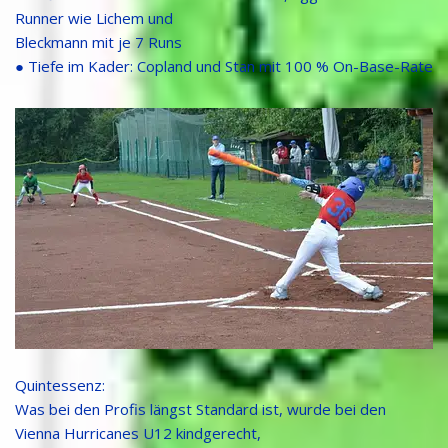
Runner wie Lichem und
Bleckmann mit je 7 Runs
● Tiefe im Kader: Copland und Stan mit 100 % On-Base-Rate
Quintessenz:
Was bei den Profis längst Standard ist, wurde bei den
Vienna Hurricanes U12 kindgerecht,