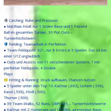
Catching: Ruhe und Präzision
● Matthias Hödl: nur 1 Stolen Base und 1 Passed
Ball im gesamten Turnier, 30 Put-Outs –
Turnierhöchstwert
Fielding: Teamarbeit in Perfektion
● Team-Feldquote .921, nur 8 Errors in 5 Spielen. Das ist bei
einer U12 unglaublich.
● Outs und Assists von 11 verschiedenen Spielern, 7 mit
perfekter Feldquote, 4 Double
Plays
Hitting & Running: Druck aufbauen, Chancen nutzen
● 5 Spieler unter den Top 10: Kačmar (.692), Lichem (.556),
Kassl (.538), Hödl (.500),
Thurner (.500)
● 39 Team-Walks, 52 Runs, OBP .615 – Turnierhöchstwerte
● Kačmar mit 2 Homeruns und 10 RBIs, aggressive Base-