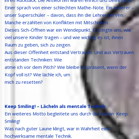
Einer sprach von einer schlechten Mathe-Note. Ein anderer –
unser Superschüler – davon, dass ihn die Lehrer nerven.
Manche erzählten von Konflikten mit Mitschülern.
Dieses Sich-Öffnen war ein Wendepunkt. Es zeigte uns, wie
viel unsere Kinder tragen – und wie wichtig es ist, ihnen
Raum zu geben, sich zu zeigen.
Aus dieser Offenheit entstand Vertrauen. Und aus Vertrauen
entstanden Techniken: Wie
atme ich vor dem Pitch? Wie bleibe ich präsent, wenn der
Kopf voll ist? Wie lächle ich, um
mich zu resetten?
Keep Smiling! – Lächeln als mentale Technik
Ein weiteres Motto begleitete uns durch die Saison: Keep
Smiling!
Was nach guter Laune klingt, war in Wahrheit eine
hochwirksame mentale Technik.