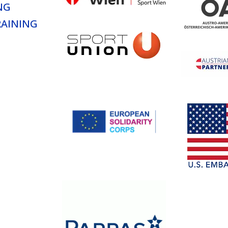
NG
AINING