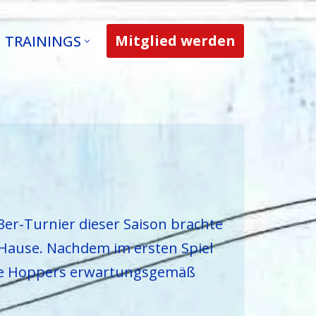
Mitglied werden
TRAININGS
er-Turnier dieser Saison brachte
Hause. Nachdem im ersten Spiel
lue Hoppers erwartungsgemäß