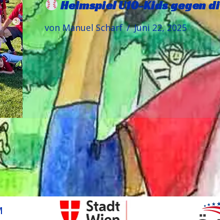
Heimspiel U10-Kids gegen di
von
Manuel Scharf
Juni 22, 2025
M